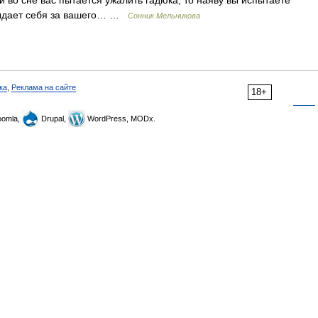
и во сне вас пытается ужалить гадюка, то наяву вы испытаете
 выдает себя за вашего… …
Сонник Мельникова
ка
,
Реклама на сайте
18+
omla,
Drupal,
WordPress, MODx.