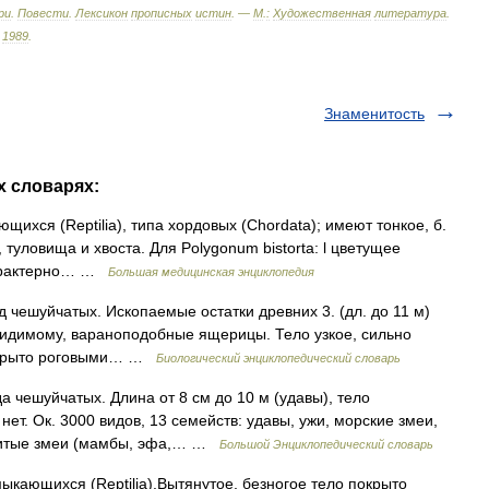
ри
.
Повести
.
Лексикон
прописных
истин
. —
М
.
:
Художественная
литература
.
.
1989
.
Знаменитость
х словарях:
щихся (Reptilia), типа хордовых (Chordata); имеют тонкое, б.
 туловища и хвоста. Для Polygonum bistorta: l цветущее
 характерно… …
Большая медицинская энциклопедия
д чешуйчатых. Ископаемые остатки древних 3. (дл. до 11 м)
видимому, вараноподобные ящерицы. Тело узкое, сильно
 покрыто роговыми… …
Биологический энциклопедический словарь
чешуйчатых. Длина от 8 см до 10 м (удавы), тело
ет. Ок. 3000 видов, 13 семейств: удавы, ужи, морские змеи,
овитые змеи (мамбы, эфа,… …
Большой Энциклопедический словарь
мыкающихся (Reptilia).Вытянутое, безногое тело покрыто