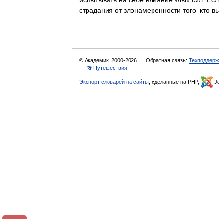
испытывать на себе влияние злых сил. Есл
страдания от злонамеренности того, кто
© Академик, 2000-2026
Обратная связь:
Техподдерж
👣 Путешествия
Экспорт словарей на сайты
, сделанные на PHP,
Jo