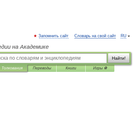
Запомнить сайт
Словарь на свой сайт
RU
едии на Академике
Найти!
Толкования
Переводы
Книги
Игры ⚽