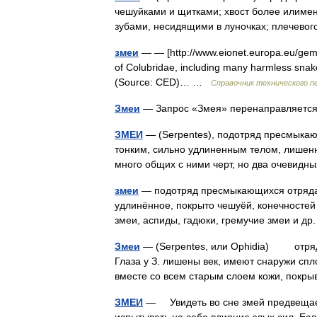
чешуйками и щитками; хвост более илимен
зубами, несидящими в луночках; плечев
змеи
— — [http://www.eionet.europa.eu/geme
of Colubridae, including many harmless snak
(Source: CED)… …
Справочник технического п
Змеи
— Запрос «Змея» перенаправляется 
ЗМЕИ
— (Serpentes), подотряд пресмыкаю
тонким, сильно удлиненным телом, лишенн
много общих с ними черт, но два очевид
змеи
— подотряд пресмыкающихся отряда ч
удлинённое, покрыто чешуёй, конечностей 
змеи, аспиды, гадюки, гремучие змеи и 
Змеи
— (Serpentes, или Ophidia) отряд 
Глаза у З. лишены век, имеют снаружи с
вместе со всем старым слоем кожи, пок
ЗМЕИ
— Увидеть во сне змей предвещает,