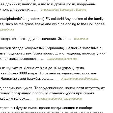
ее длинный; челюсти, а часто и другие кости, вооружены
ого пояса, передних… …
Энциклопедия Брокгауза и Ефрона
t/alphabetic?langcode=en] EN colubrid Any snakes of the family
es, such as the grass snake and whip belonging to the Colubridae.
ереводчика
сюда; см. также другие значения. Змеи …
Википедия
щихся отряда чешуйчатых (Squamata). Безногие животные с
ые подвижных век. Змеи произошли от ящериц, поэтому у них
ных признака позволяют… …
Энциклопедия Кольера
ешуйчатых. Длина от 8 см до 10 м (удавы), тело
нет. Около 3000 видов, 13 семейств: удавы, ужи, морские
др. Ядовитые змеи (мамбы, эфа,… …
Энциклопедический словарь
пресмыкающихся. Тело удлинённое, конечности отсутствуют.
плошную прозрачную оболочку, отделяющуюся при линьке
рывающим голову.… …
Большая советская энциклопедия
 что вы будете иметь врагов среди женщин и вообще