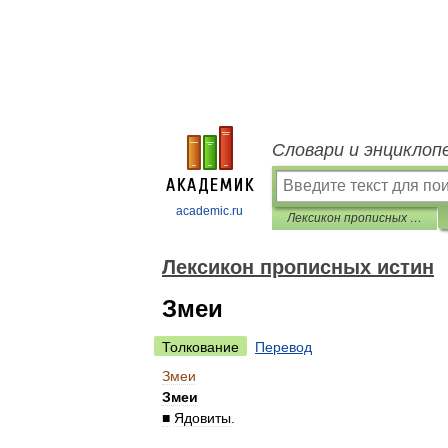
Словари и энциклоп
academic.ru
Лексикон прописных истин
Лексикон прописных истин
Змеи
Толкование
Перевод
Змеи
Змеи
■
Ядовиты
.