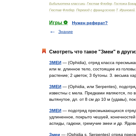
Бибилиотека
классики
.
Гюстав
Флобер
.
Госпожа
Бова
Гюстав
Флобер
.
Перевод
с
французского
Т
.
Ириновой
Игры ⚽
Нужен реферат?
Знание
Смотреть что такое "Змеи" в други
ЗМЕИ
— (Ophidia), отряд класса пресмыкаю
или м. длинное тело, состоящее из головы,
растение; 2 цветок; 3 бутоны. 3. весьма
ЗМЕИ
— (Ophidia, или Serpentes), подотря
известны с мела. Предками являются, по 
вытянутое, дл. от 8 см до 10 м (удавы),
ЗМЕИ
— подотряд пресмыкающихся отряда 
удлиненное, покрыто чешуей, конечностей н
аспиды, гадюки, гремучие змеи и др. Яд
Змеи
— (Ophidia s. Serpentes) отряд прес